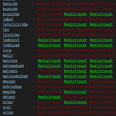
konicek
Registrovaná
Registrovaná
Registrovaná
kozoroh
Registrovaná
Registrovaná
Registrovaná
kruzitko
Registrovaná
Registrovat
Registrovat
labut
Registrovaná
Registrovaná
Registrovaná
letajiciryba
Registrovaná
Registrovat
Registrovat
lev
Registrovaná
Registrovaná
Registrovaná
listicka
Registrovaná
Registrovaná
Registrovaná
lodnikyl
Registrovat
Registrovat
Registrovat
lodnizad
Registrovat
Registrovat
Registrovat
lyra
Registrovaná
Registrovaná
Registrovaná
malir
Registrovaná
Registrovaná
Registrovaná
malylev
Registrovat
Registrovat
Registrovat
malymedved
Registrovat
Registrovat
Registrovat
malypes
Registrovaná
Registrovat
Registrovat
malyvodnihad
Registrovat
Registrovat
Registrovat
mecoun
Registrovaná
Registrovat
Registrovaná
mikroskop
Registrovaná
Registrovaná
Registrovaná
moucha
Registrovaná
Registrovat
Registrovaná
oktant
Registrovat
Registrovaná
Registrovaná
oltar
Registrovaná
Registrovat
Registrovaná
orel
Registrovaná
Registrovaná
Registrovaná
orion
Registrovaná
Registrovaná
Registrovaná