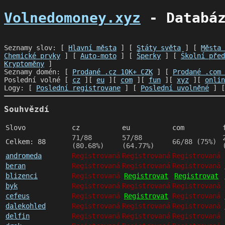
Volnedomoney.xyz
- Databáz
Seznamy slov: [
Hlavní města
] [
Státy světa
] [
Města 
Chemické prvky
] [
Auto-moto
] [
Šperky
] [
Školní před
Kryptoměny
]
Seznamy domén: [
Prodané .cz 10K+ CZK
] [
Prodané .com 
Poslední volné [
cz
][
eu
][
com
][
fun
][
xyz
][
onlin
Logy: [
Poslední registrovane
] [
Poslední uvolněné
] 
Souhvězdí
Slovo
cz
eu
com
71/88
57/88
Celkem: 88
66/88 (75%)
(80.68%)
(64.77%)
andromeda
Registrovaná
Registrovaná
Registrovaná
beran
Registrovaná
Registrovaná
Registrovaná
blizenci
Registrovaná
Registrovat
Registrovat
byk
Registrovaná
Registrovaná
Registrovaná
cefeus
Registrovaná
Registrovat
Registrovaná
dalekohled
Registrovaná
Registrovaná
Registrovaná
delfin
Registrovaná
Registrovaná
Registrovaná