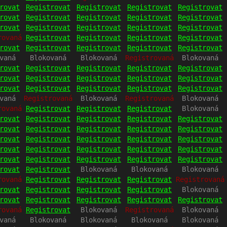
rovat
Registrovat
Registrovat
Registrovat
Registrovat
rovat
Registrovat
Registrovat
Registrovat
Registrovat
rovat
Registrovat
Registrovat
Registrovat
Registrovat
rovaná
Registrovat
Registrovat
Registrovat
Registrovat
rovat
Registrovat
Registrovat
Registrovat
Registrovat
vaná
Blokovaná
Blokovaná
Registrovaná
Blokovaná
rovat
Registrovat
Registrovat
Registrovat
Registrovat
rovat
Registrovat
Registrovat
Registrovat
Registrovat
rovat
Registrovat
Registrovat
Registrovat
Registrovat
vaná
Registrovaná
Blokovaná
Registrovaná
Blokovaná
rovaná
Registrovat
Registrovat
Registrovat
Blokovaná
rovat
Registrovat
Registrovat
Registrovat
Registrovat
rovat
Registrovat
Registrovat
Registrovat
Registrovat
rovat
Registrovat
Registrovat
Registrovat
Registrovat
rovat
Registrovat
Registrovat
Registrovat
Registrovat
rovat
Registrovat
Registrovat
Registrovat
Registrovat
rovat
Registrovat
Blokovaná
Blokovaná
Blokovaná
rovaná
Registrovat
Registrovat
Registrovat
Registrovaná
rovat
Registrovat
Registrovat
Registrovat
Blokovaná
rovat
Registrovat
Registrovat
Registrovat
Registrovat
rovaná
Registrovat
Blokovaná
Registrovaná
Blokovaná
vaná
Blokovaná
Blokovaná
Blokovaná
Blokovaná