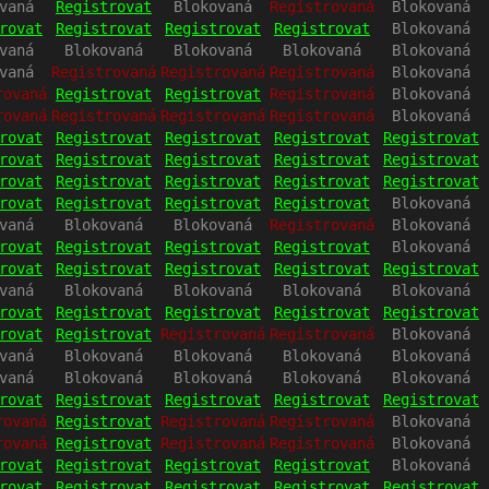
vaná
Registrovat
Blokovaná
Registrovaná
Blokovaná
rovat
Registrovat
Registrovat
Registrovat
Blokovaná
vaná
Blokovaná
Blokovaná
Blokovaná
Blokovaná
vaná
Registrovaná
Registrovaná
Registrovaná
Blokovaná
rovaná
Registrovat
Registrovat
Registrovaná
Blokovaná
rovaná
Registrovaná
Registrovaná
Registrovaná
Blokovaná
rovat
Registrovat
Registrovat
Registrovat
Registrovat
rovat
Registrovat
Registrovat
Registrovat
Registrovat
rovat
Registrovat
Registrovat
Registrovat
Registrovat
rovat
Registrovat
Registrovat
Registrovat
Blokovaná
vaná
Blokovaná
Blokovaná
Registrovaná
Blokovaná
rovat
Registrovat
Registrovat
Registrovat
Blokovaná
rovat
Registrovat
Registrovat
Registrovat
Registrovat
vaná
Blokovaná
Blokovaná
Blokovaná
Blokovaná
rovat
Registrovat
Registrovat
Registrovat
Registrovat
rovat
Registrovat
Registrovaná
Registrovaná
Blokovaná
vaná
Blokovaná
Blokovaná
Blokovaná
Blokovaná
vaná
Blokovaná
Blokovaná
Blokovaná
Blokovaná
rovat
Registrovat
Registrovat
Registrovat
Registrovat
rovaná
Registrovat
Registrovaná
Registrovaná
Blokovaná
rovaná
Registrovat
Registrovaná
Registrovaná
Blokovaná
rovat
Registrovat
Registrovat
Registrovat
Blokovaná
rovat
Registrovat
Registrovat
Registrovat
Registrovat