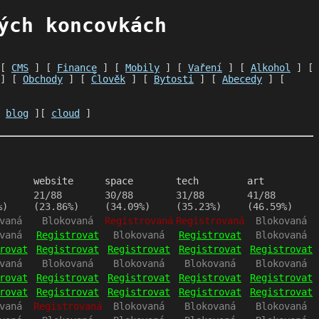
ých koncovkách
 [
CMS
] [
Finance
] [
Mobily
] [
Vaření
] [
Alkohol
] [
] [
Obchody
] [
Člověk
] [
Bytosti
] [
Abecedy
] [
[
blog
][
cloud
]
website
space
tech
art
21/88
30/88
31/88
41/88
%)
(23.86%)
(34.09%)
(35.23%)
(46.59%)
vaná
Blokovaná
Registrovaná
Registrovaná
Blokovaná
vaná
Registrovat
Blokovaná
Registrovat
Blokovaná
rovat
Registrovat
Registrovat
Registrovat
Registrovat
vaná
Blokovaná
Blokovaná
Blokovaná
Blokovaná
rovat
Registrovat
Registrovat
Registrovat
Registrovat
rovat
Registrovat
Registrovat
Registrovat
Registrovat
vaná
Registrovaná
Blokovaná
Blokovaná
Blokovaná