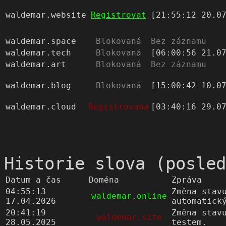
waldemar.website
Registrovat
[21:55:12 20.0
waldemar.space
Blokovaná
Bez záznamu
waldemar.tech
Blokovaná
[06:00:56 21.0
waldemar.art
Blokovaná
Bez záznamu
waldemar.blog
Blokovaná
[15:00:42 10.0
waldemar.cloud
Registrovaná
[03:40:16 29.0
Historie slova (posled
Datum a čas
Doména
Zpráva
04:55:13
Změna stav
waldemar.online
17.04.2026
automatick
20:41:19
Změna stav
waldemar.site
28.05.2025
testem.