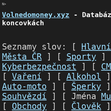
N>
Volnedomoney.xyz
- Databáz
koncovkách
Seznamy slov: [
Hlavní
Města ČR
] [
Sporty
]
Kyberbezpečnost
] [
CM
[
Vaření
] [
Alkohol
]
Auto-moto
] [
Šperky
]
Souhvězdí
] [ Jména
Mu
[
Obchody
] [
Člověk
]