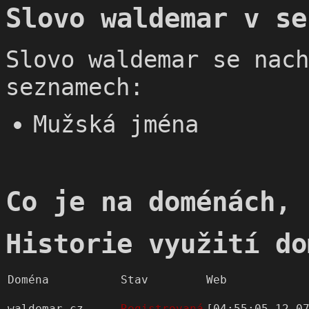
Slovo waldemar v se
Slovo waldemar se nach
seznamech:
Mužská jména
Co je na doménách, 
Historie využití do
Doména
Stav
Web
waldemar.cz
Registrovaná
[04:55:05 12.0