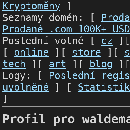
Kryptoměny
]
Seznamy domén: [
Proda
Prodané .com 100K+ USD
Poslední volné [
cz
]
[
online
][
store
][
s
tech
][
art
][
blog
]
Logy: [
Poslední regis
uvolněné
] [
Statistik
]
Profil pro waldem