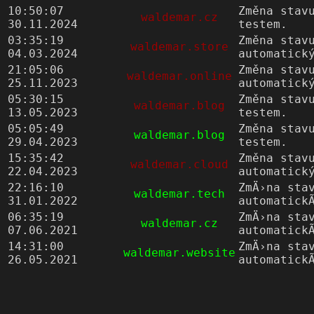
10:50:07
Změna stav
waldemar.cz
30.11.2024
testem.
03:35:19
Změna stav
waldemar.store
04.03.2024
automatick
21:05:06
Změna stav
waldemar.online
25.11.2023
automatick
05:30:15
Změna stav
waldemar.blog
13.05.2023
testem.
05:05:49
Změna stav
waldemar.blog
29.04.2023
testem.
15:35:42
Změna stav
waldemar.cloud
22.04.2023
automatick
22:16:10
ZmÄ›na sta
waldemar.tech
31.01.2022
automatick
06:35:19
ZmÄ›na sta
waldemar.cz
07.06.2021
automatick
14:31:00
ZmÄ›na sta
waldemar.website
26.05.2021
automatick