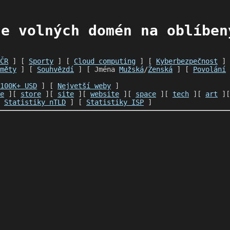
e volných domén na oblíben
ČR
] [
Sporty
] [
Cloud computing
] [
Kyberbezpečnost
]
měty
] [
Souhvězdí
] [ Jména
Mužská
/
Ženská
] [
Povolání
100K+ USD
] [
Nejvetší weby
]
e
][
store
][
site
][
website
][
space
][
tech
][
art
]
[
Statistiky nTLD
] [
Statistiky ISP
]