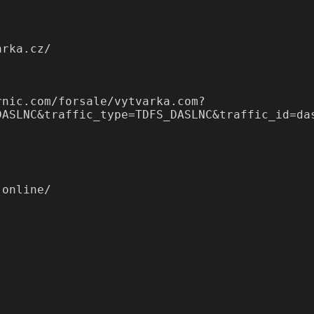
arka.cz/
rnic.com/forsale/vytvarka.com?
DASLNC&traffic_type=TDFS_DASLNC&traffic_id=da
.online/