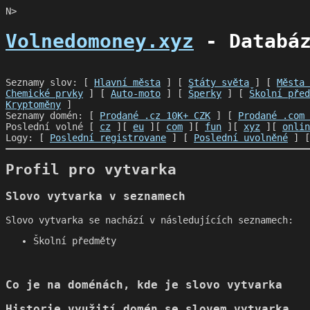
N>
Volnedomoney.xyz
- Databáz
Seznamy slov: [
Hlavní města
] [
Státy světa
] [
Města 
Chemické prvky
] [
Auto-moto
] [
Šperky
] [
Školní před
Kryptoměny
]
Seznamy domén: [
Prodané .cz 10K+ CZK
] [
Prodané .com 
Poslední volné [
cz
][
eu
][
com
][
fun
][
xyz
][
onlin
Logy: [
Poslední registrovane
] [
Poslední uvolněné
] 
Profil pro vytvarka
Slovo vytvarka v seznamech
Slovo vytvarka se nachází v následujících seznamech:
Školní předměty
Co je na doménách, kde je slovo vytvarka
Historie využití domén se slovem vytvarka