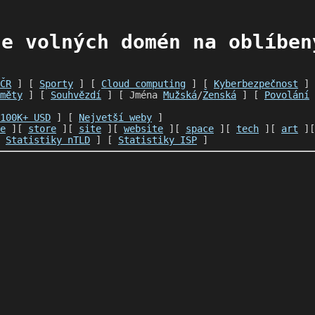
e volných domén na oblíben
ČR
] [
Sporty
] [
Cloud computing
] [
Kyberbezpečnost
]
měty
] [
Souhvězdí
] [ Jména
Mužská
/
Ženská
] [
Povolání
100K+ USD
] [
Nejvetší weby
]
e
][
store
][
site
][
website
][
space
][
tech
][
art
]
[
Statistiky nTLD
] [
Statistiky ISP
]