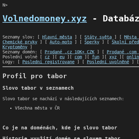
N>
Volnedomoney.xyz
- Databáz
Seznamy slov: [
Hlavní města
] [
Státy světa
] [
Města 
Chemické prvky
] [
Auto-moto
] [
Šperky
] [
Školní před
Kryptoměny
]
Seznamy domén: [
Prodané .cz 10K+ CZK
] [
Prodané .com 
Poslední volné [
cz
][
eu
][
com
][
fun
][
xyz
][
onlin
Logy: [
Poslední registrovane
] [
Poslední uvolněné
] 
Profil pro tabor
Slovo tabor v seznamech
Slovo tabor se nachází v následujících seznamech:
Všechna města v ČR
Co je na doménách, kde je slovo tabor
Historie využití domén se slovem tabor