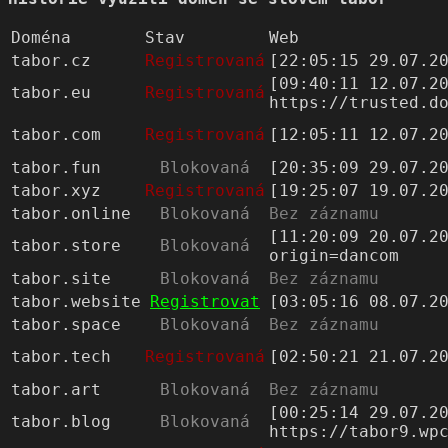
Doména
Stav
Web
tabor.cz
Registrovaná
[22:05:15 29.07.2
[09:40:11 12.07.2
tabor.eu
Registrovaná
https://trusted.d
tabor.com
Registrovaná
[12:05:11 12.07.2
tabor.fun
Blokovaná
[20:35:09 29.07.2
tabor.xyz
Registrovaná
[19:25:07 19.07.2
tabor.online
Blokovaná
Bez záznamu
[11:20:09 20.07.2
tabor.store
Blokovaná
origin=dancom
tabor.site
Blokovaná
Bez záznamu
tabor.website
Registrovat
[03:05:16 08.07.2
tabor.space
Blokovaná
Bez záznamu
tabor.tech
Registrovaná
[02:50:21 21.07.2
tabor.art
Blokovaná
Bez záznamu
[00:25:14 29.07.2
tabor.blog
Blokovaná
https://tabor9.wp