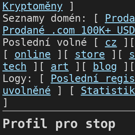
Kryptoměny
]
Seznamy domén: [
Proda
Prodané .com 100K+ USD
Poslední volné [
cz
]
[
online
][
store
][
s
tech
][
art
][
blog
]
Logy: [
Poslední regis
uvolněné
] [
Statistik
]
Profil pro stop