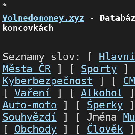
N>
Volnedomoney.xyz
- Databáz
koncovkách
Seznamy slov: [
Hlavní
Města ČR
] [
Sporty
]
Kyberbezpečnost
] [
CM
[
Vaření
] [
Alkohol
]
Auto-moto
] [
Šperky
]
Souhvězdí
] [ Jména
Mu
[
Obchody
] [
Člověk
]