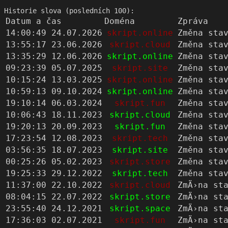
Historie slova (posledních 100):
Datum a čas
Doména
Zpráva
14:00:49 24.07.2026
skript.online
Změna sta
13:55:17 23.06.2026
skript.cloud
Změna sta
13:35:29 12.06.2026
skript.online
Změna sta
09:23:39 05.07.2025
skript.site
Změna sta
10:15:24 13.03.2025
skript.online
Změna sta
10:59:13 09.10.2024
skript.online
Změna sta
19:10:14 06.03.2024
skript.fun
Změna sta
10:06:43 18.11.2023
skript.cloud
Změna sta
19:20:13 20.09.2023
skript.fun
Změna sta
17:23:54 12.08.2023
skript.tech
Změna sta
03:56:35 18.07.2023
skript.site
Změna sta
00:25:26 05.02.2023
skript.store
Změna sta
19:25:33 29.12.2022
skript.tech
Změna sta
11:37:00 22.10.2022
skript.cloud
ZmÄ›na st
08:04:15 22.07.2022
skript.store
ZmÄ›na st
23:55:40 24.12.2021
skript.space
ZmÄ›na st
17:36:03 02.07.2021
skript.fun
ZmÄ›na st