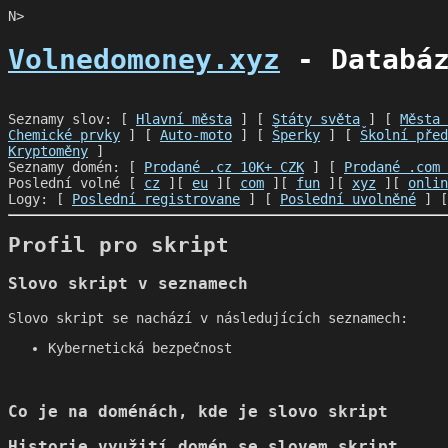
N>
Volnedomoney.xyz
- Databáz
Seznamy slov: [
Hlavní města
] [
Státy světa
] [
Města 
Chemické prvky
] [
Auto-moto
] [
Šperky
] [
Školní před
Kryptoměny
]
Seznamy domén: [
Prodané .cz 10K+ CZK
] [
Prodané .com 
Poslední volné [
cz
][
eu
][
com
][
fun
][
xyz
][
onlin
Logy: [
Poslední registrovane
] [
Poslední uvolněné
] 
Profil pro skript
Slovo skript v seznamech
Slovo skript se nachází v následujících seznamech:
Kybernetická bezpečnost
Co je na doménách, kde je slovo skript
Historie využití domén se slovem skript