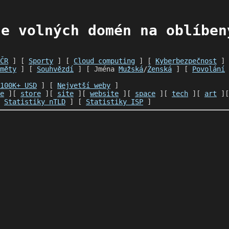
e volných domén na oblíben
ČR
] [
Sporty
] [
Cloud computing
] [
Kyberbezpečnost
]
měty
] [
Souhvězdí
] [ Jména
Mužská
/
Ženská
] [
Povolání
100K+ USD
] [
Nejvetší weby
]
e
][
store
][
site
][
website
][
space
][
tech
][
art
]
[
Statistiky nTLD
] [
Statistiky ISP
]