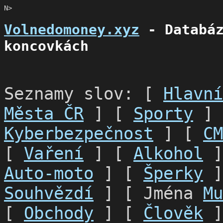
N>
Volnedomoney.xyz
- Databáz
koncovkách
Seznamy slov: [
Hlavní
Města ČR
] [
Sporty
]
Kyberbezpečnost
] [
CM
[
Vaření
] [
Alkohol
]
Auto-moto
] [
Šperky
]
Souhvězdí
] [ Jména
Mu
[
Obchody
] [
Člověk
]