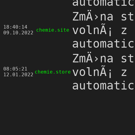
automatic
ZmÄ›na st
volnÃ¡ z 
18:40:14
chemie.site
09.10.2022
automatic
ZmÄ›na st
volnÃ¡ z 
08:05:21
chemie.store
12.01.2022
automatic