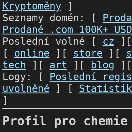
Kryptoměny
]
Seznamy domén: [
Proda
Prodané .com 100K+ USD
Poslední volné [
cz
]
[
online
][
store
][
s
tech
][
art
][
blog
]
Logy: [
Poslední regis
uvolněné
] [
Statistik
]
Profil pro chemie