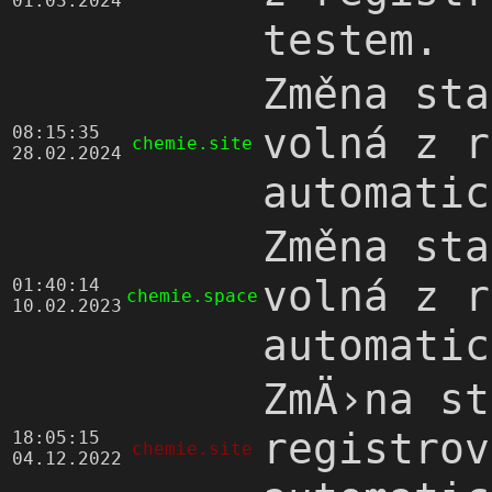
01.03.2024
testem.
Změna sta
volná z r
08:15:35
chemie.site
28.02.2024
automatic
Změna sta
volná z r
01:40:14
chemie.space
10.02.2023
automatic
ZmÄ›na st
registrov
18:05:15
chemie.site
04.12.2022