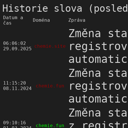
Historie slova (posled
Datum a
Doména
Zpráva
čas
Změna sta
registrov
06:06:02
chemie.site
29.09.2025
automatic
Změna sta
registrov
11:15:20
chemie.fun
08.11.2024
automatic
Změna sta
z registr
09:10:16
chemie.fun