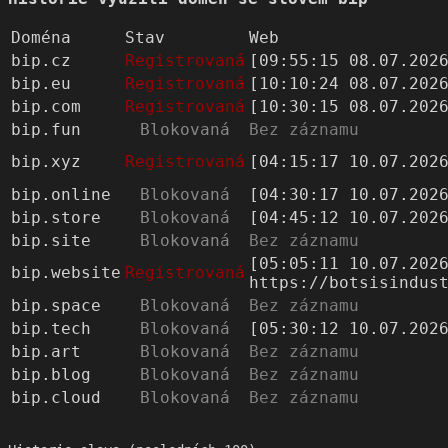
Doména
Stav
Web
bip.cz
Registrovaná
[09:55:15 08.07.202
bip.eu
Registrovaná
[10:10:24 08.07.202
bip.com
Registrovaná
[10:30:15 08.07.202
bip.fun
Blokovaná
Bez záznamu
bip.xyz
Registrovaná
[04:15:17 10.07.202
bip.online
Blokovaná
[04:30:17 10.07.202
bip.store
Blokovaná
[04:45:12 10.07.202
bip.site
Blokovaná
Bez záznamu
[05:05:11 10.07.202
bip.website
Registrovaná
https://botsisindus
bip.space
Blokovaná
Bez záznamu
bip.tech
Blokovaná
[05:30:12 10.07.202
bip.art
Blokovaná
Bez záznamu
bip.blog
Blokovaná
Bez záznamu
bip.cloud
Blokovaná
Bez záznamu