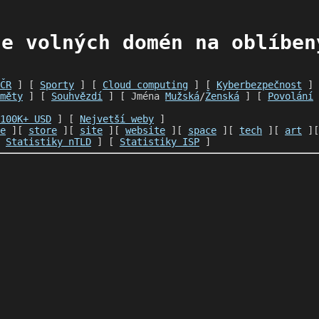
e volných domén na oblíben
ČR
] [
Sporty
] [
Cloud computing
] [
Kyberbezpečnost
]
měty
] [
Souhvězdí
] [ Jména
Mužská
/
Ženská
] [
Povolání
100K+ USD
] [
Nejvetší weby
]
e
][
store
][
site
][
website
][
space
][
tech
][
art
]
[
Statistiky nTLD
] [
Statistiky ISP
]