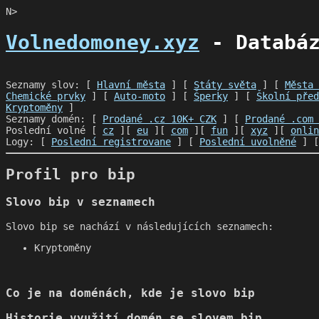
N>
Volnedomoney.xyz
- Databáz
Seznamy slov: [
Hlavní města
] [
Státy světa
] [
Města 
Chemické prvky
] [
Auto-moto
] [
Šperky
] [
Školní před
Kryptoměny
]
Seznamy domén: [
Prodané .cz 10K+ CZK
] [
Prodané .com 
Poslední volné [
cz
][
eu
][
com
][
fun
][
xyz
][
onlin
Logy: [
Poslední registrovane
] [
Poslední uvolněné
] 
Profil pro bip
Slovo bip v seznamech
Slovo bip se nachází v následujících seznamech:
Kryptoměny
Co je na doménách, kde je slovo bip
Historie využití domén se slovem bip